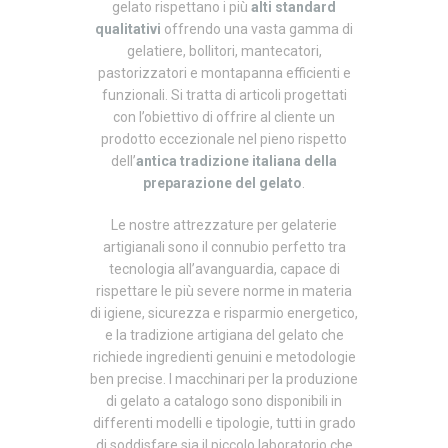
gelato rispettano i più
alti standard
qualitativi
offrendo
una vasta gamma di
gelatiere, bollitori, mantecatori,
pastorizzatori e montapanna efficienti e
funzionali. Si tratta di articoli progettati
con l’obiettivo di offrire al cliente un
prodotto eccezionale nel pieno rispetto
dell’
antica tradizione italiana della
preparazione del gelato
.
Le nostre attrezzature per gelaterie
artigianali sono il connubio perfetto tra
tecnologia all’avanguardia, capace di
rispettare le più severe norme in materia
di igiene, sicurezza e risparmio energetico,
e la tradizione artigiana del gelato che
richiede ingredienti genuini e metodologie
ben precise. I macchinari per la produzione
di gelato a catalogo sono disponibili in
differenti modelli e tipologie, tutti in grado
di soddisfare sia il piccolo laboratorio che