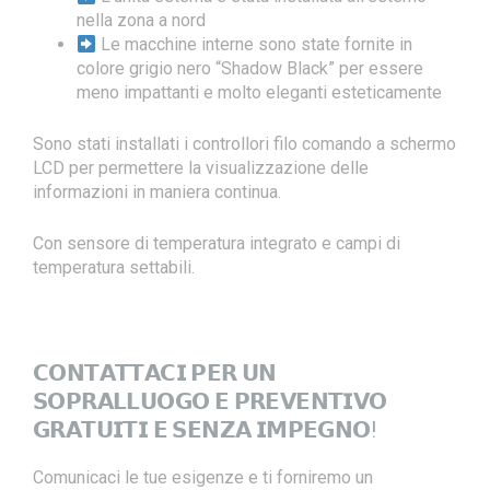
nella zona a nord
Le macchine interne sono state fornite in
colore grigio nero “Shadow Black” per essere
meno impattanti e molto eleganti esteticamente
Sono stati installati i controllori filo comando a schermo
LCD per permettere la visualizzazione delle
informazioni in maniera continua.
Con sensore di temperatura integrato e campi di
temperatura settabili.
𝗖𝗢𝗡𝗧𝗔𝗧𝗧𝗔𝗖𝗜 𝗣𝗘𝗥 𝗨𝗡
𝗦𝗢𝗣𝗥𝗔𝗟𝗟𝗨𝗢𝗚𝗢 𝗘 𝗣𝗥𝗘𝗩𝗘𝗡𝗧𝗜𝗩𝗢
𝗚𝗥𝗔𝗧𝗨𝗜𝗧𝗜 𝗘 𝗦𝗘𝗡𝗭𝗔 𝗜𝗠𝗣𝗘𝗚𝗡𝗢!
Comunicaci le tue esigenze e ti forniremo un