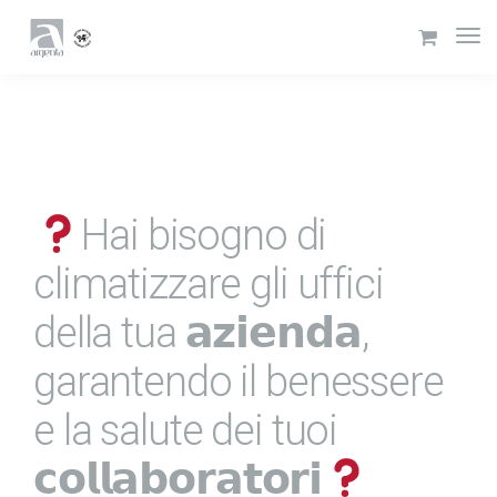
Hai bisogno di
climatizzare gli uffici
della tua 𝗮𝘇𝗶𝗲𝗻𝗱𝗮,
garantendo il benessere
e la salute dei tuoi
𝗰𝗼𝗹𝗹𝗮𝗯𝗼𝗿𝗮𝘁𝗼𝗿𝗶