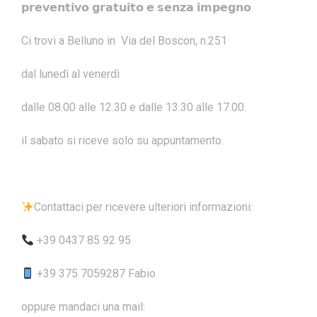
𝗽𝗿𝗲𝘃𝗲𝗻𝘁𝗶𝘃𝗼 𝗴𝗿𝗮𝘁𝘂𝗶𝘁𝗼 𝗲 𝘀𝗲𝗻𝘇𝗮 𝗶𝗺𝗽𝗲𝗴𝗻𝗼.
Ci trovi a Belluno in Via del Boscon, n.251
dal lunedì al venerdì
dalle 08.00 alle 12.30 e dalle 13.30 alle 17.00.
il sabato si riceve solo su appuntamento.
Contattaci per ricevere ulteriori informazioni:
+39 0437 85 92 95
+39 375 7059287 Fabio
oppure mandaci una mail: