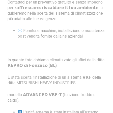
Contattaci per un preventivo gratuito e senza impegno
per 𝗿𝗮𝗳𝗳𝗿𝗲𝘀𝗰𝗮𝗿𝗲/𝗿𝗶𝘀𝗰𝗮𝗹𝗱𝗮𝗿𝗲 𝗶𝗹 𝘁𝘂𝗼 𝗮𝗺𝗯𝗶𝗲𝗻𝘁𝗲, ti
guideremo nella scelta del sistema di climatizzazione
più adatto alle tue esigenze.
Fornitura macchine, installazione e assistenza
post vendita fornite dalla ns azienda!
In queste foto abbiamo climatizzato gli uffici della ditta
𝗥𝗘𝗣𝗥𝗢 𝗱𝗶 𝗙𝗼𝗻𝘇𝗮𝘀𝗼 (𝗕𝗟).
È stata scelta l’installazione di un sistema 𝗩𝗥𝗙 della
ditta MITSUBISHI HEAVY INDUSTRIES
modello 𝗔𝗗𝗩𝗔𝗡𝗖𝗘𝗗 𝗩𝗥𝗙-𝗧 (funzione freddo e
caldo).
L’unità esterna è stata installata all’esterno