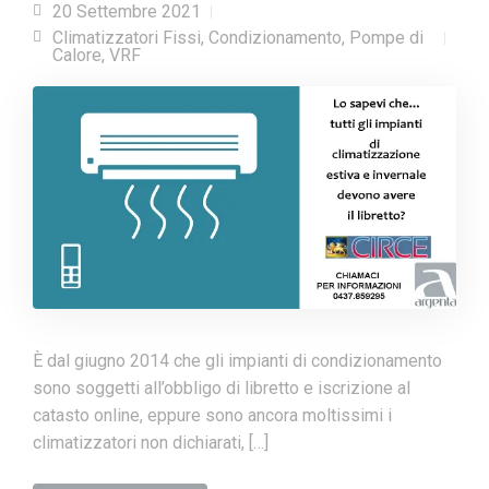
20 Settembre 2021
Climatizzatori Fissi
,
Condizionamento
,
Pompe di
Calore
,
VRF
È dal giugno 2014 che gli impianti di condizionamento
sono soggetti all’obbligo di libretto e iscrizione al
catasto online, eppure sono ancora moltissimi i
climatizzatori non dichiarati, […]