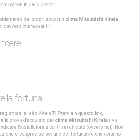
emi green in palio per te!
scaldamento dei propri spazi un
clima Mitsubishi Kireia
mi davvero interessanti!
incere
 la fortuna
registrarsi al sito
Kireia Ti Premia a questo link
,
re la prova d’acquisto del
clima Mitsubishi Kireia
( va
indicare l’installatore a cui ti sei affidato (ovvero noi). Non
razione e scoprire se sei uno dei fortunati/e che avranno