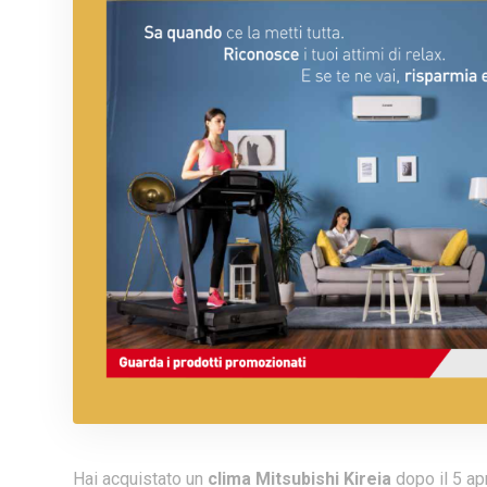
Hai acquistato un
clima Mitsubishi Kireia
dopo il 5 ap