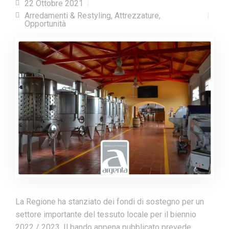
22 Ottobre 2021
Arredamenti & Restyling
,
Attrezzature
,
Opportunità
La Regione ha stanziato dei fondi di sostegno per un
settore importante del tessuto locale per il biennio
2022 / 2023. Il bando appena pubblicato prevede