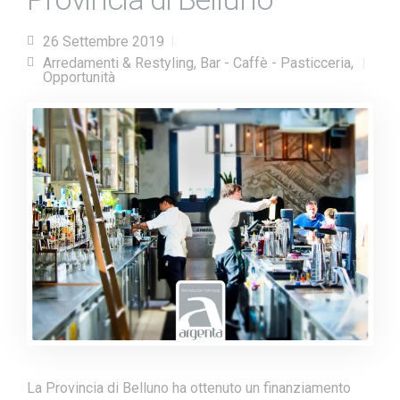
26 Settembre 2019
Arredamenti & Restyling
,
Bar - Caffè - Pasticceria
,
Opportunità
La Provincia di Belluno ha ottenuto un finanziamento