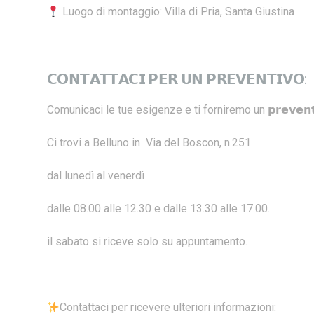
Luogo di montaggio: Villa di Pria, Santa Giustina
𝗖𝗢𝗡𝗧𝗔𝗧𝗧𝗔𝗖𝗜 𝗣𝗘𝗥 𝗨𝗡 𝗣𝗥𝗘𝗩𝗘𝗡𝗧𝗜𝗩𝗢:
Comunicaci le tue esigenze e ti forniremo un 𝗽𝗿𝗲𝘃𝗲𝗻𝘁𝗶𝘃𝗼 
Ci trovi a Belluno in Via del Boscon, n.251
dal lunedì al venerdì
dalle 08.00 alle 12.30 e dalle 13.30 alle 17.00.
il sabato si riceve solo su appuntamento.
Contattaci per ricevere ulteriori informazioni: