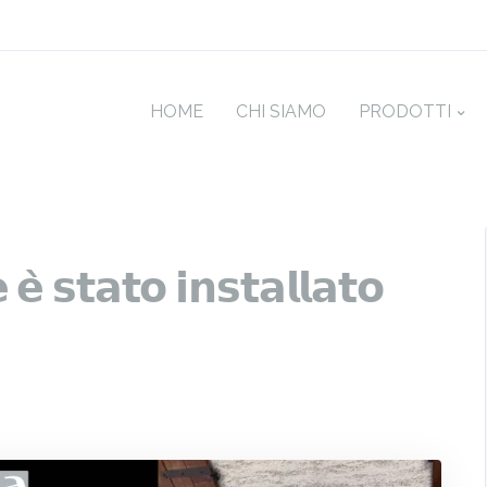
HOME
CHI SIAMO
PRODOTTI
𝗲̀ 𝘀𝘁𝗮𝘁𝗼 𝗶𝗻𝘀𝘁𝗮𝗹𝗹𝗮𝘁𝗼