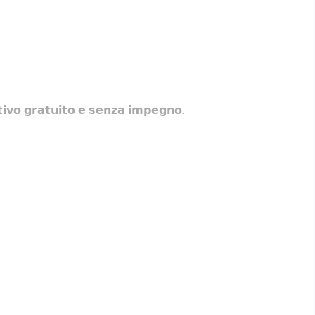
𝗴𝗿𝗮𝘁𝘂𝗶𝘁𝗼 𝗲 𝘀𝗲𝗻𝘇𝗮 𝗶𝗺𝗽𝗲𝗴𝗻𝗼.