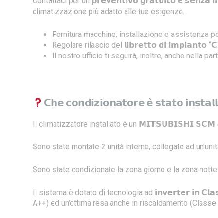
Contattaci per un 𝗽𝗿𝗲𝘃𝗲𝗻𝘁𝗶𝘃𝗼 𝗴𝗿𝗮𝘁𝘂𝗶𝘁𝗼 𝗲 𝘀𝗲𝗻
climatizzazione più adatto alle tue esigenze.
Fornitura macchine, installazione e assistenza po
Regolare rilascio del 𝗹𝗶𝗯𝗿𝗲𝘁𝘁𝗼 𝗱𝗶 𝗶𝗺𝗽𝗶𝗮𝗻𝘁
Il nostro ufficio ti seguirà, inoltre, anche nella parte relat
𝗖𝗵𝗲 𝗰𝗼𝗻𝗱𝗶𝘇𝗶𝗼𝗻𝗮𝘁𝗼𝗿𝗲 𝗲̀ 𝘀𝘁𝗮𝘁𝗼 𝗶𝗻𝘀𝘁𝗮𝗹𝗹
Il climatizzatore installato è un 𝗠𝗜𝗧𝗦𝗨𝗕𝗜𝗦𝗛𝗜 𝗦𝗖𝗠 𝟰
Sono state montate 2 unità interne, collegate ad un’uni
Sono state condizionate la zona giorno e la zona notte
Il sistema è dotato di tecnologia ad 𝗶𝗻𝘃𝗲𝗿𝘁𝗲𝗿 𝗶𝗻 𝗖
A++) ed un’ottima resa anche in riscaldamento (Classe 