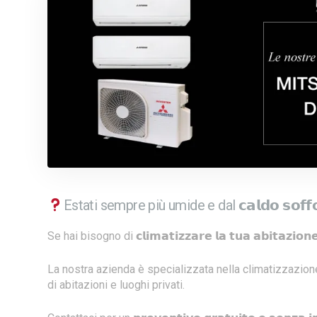
Estati sempre più umide e dal 𝗰𝗮𝗹𝗱𝗼 𝘀𝗼𝗳𝗳𝗼𝗰
Se hai bisogno di 𝗰𝗹𝗶𝗺𝗮𝘁𝗶𝘇𝘇𝗮𝗿𝗲 𝗹𝗮 𝘁𝘂𝗮 𝗮𝗯𝗶𝘁𝗮𝘇𝗶𝗼𝗻𝗲
La nostra azienda è specializzata nella climatizzazione (𝘀𝗶𝗮 𝗶
di abitazioni e luoghi privati.