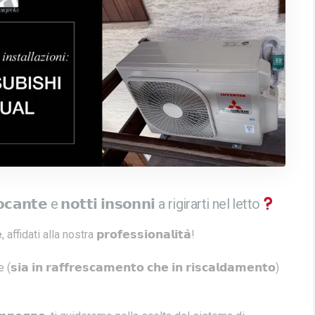
𝗻𝘁𝗲 e 𝗻𝗼𝘁𝘁𝗶 𝗶𝗻𝘀𝗼𝗻𝗻𝗶 a rigirarti nel letto
, affidati alla nostra 𝗽𝗿𝗼𝗳𝗲𝘀𝘀𝗶𝗼𝗻𝗮𝗹𝗶𝘁𝗮̀!
 𝗿𝗮𝗳𝗳𝗿𝗲𝘀𝗰𝗮𝗺𝗲𝗻𝘁𝗼 𝗰𝗵𝗲 𝗶𝗻 𝗿𝗶𝘀𝗰𝗮𝗹𝗱𝗮𝗺𝗲𝗻𝘁𝗼)