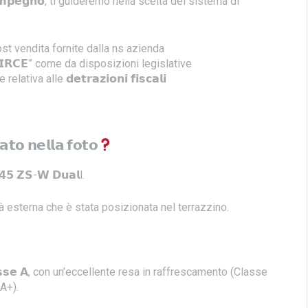
𝘇𝗮 𝗶𝗺𝗽𝗲𝗴𝗻𝗼, ti guideremo nella scelta del sistema di
st vendita fornite dalla ns azienda
𝗼 “𝗖𝗜𝗥𝗖𝗘” come da disposizioni legislative
iva alle 𝗱𝗲𝘁𝗿𝗮𝘇𝗶𝗼𝗻𝗶 𝗳𝗶𝘀𝗰𝗮𝗹𝗶
𝗮𝘁𝗼 𝗻𝗲𝗹𝗹𝗮 𝗳𝗼𝘁𝗼
𝟱 𝗭𝗦-𝗪 𝗗𝘂𝗮𝗹l.
tà esterna che è stata posizionata nel terrazzino.
.
𝗹𝗮𝘀𝘀𝗲 𝗔, con un’eccellente resa in raffrescamento (Classe
A+).