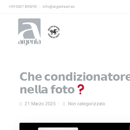
+39 0437 859295
info@argentasrl.eu
𝗖𝗵𝗲 𝗰𝗼𝗻𝗱𝗶𝘇𝗶𝗼𝗻𝗮𝘁𝗼𝗿𝗲 
𝗻𝗲𝗹𝗹𝗮 𝗳𝗼𝘁𝗼
21 Marzo 2025
Non categorizzato