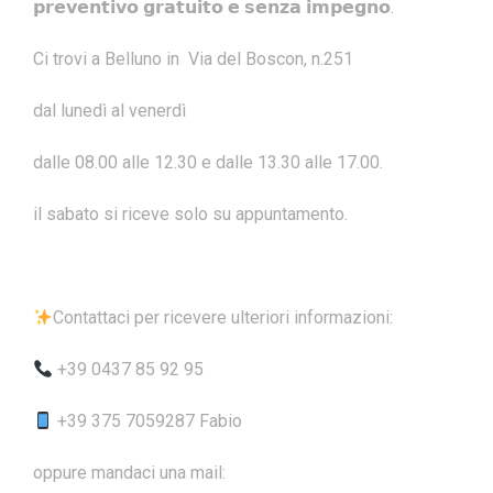
𝗽𝗿𝗲𝘃𝗲𝗻𝘁𝗶𝘃𝗼 𝗴𝗿𝗮𝘁𝘂𝗶𝘁𝗼 𝗲 𝘀𝗲𝗻𝘇𝗮 𝗶𝗺𝗽𝗲𝗴𝗻𝗼.
Ci trovi a Belluno in Via del Boscon, n.251
dal lunedì al venerdì
dalle 08.00 alle 12.30 e dalle 13.30 alle 17.00.
il sabato si riceve solo su appuntamento.
Contattaci per ricevere ulteriori informazioni:
+39 0437 85 92 95
+39 375 7059287 Fabio
oppure mandaci una mail: