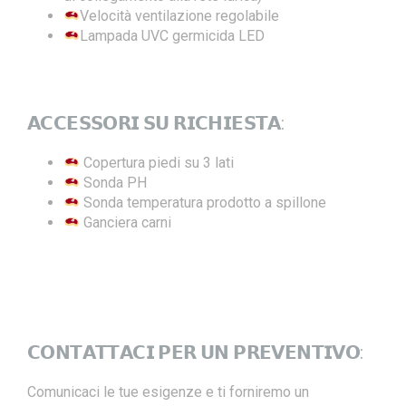
Velocità ventilazione regolabile
Lampada UVC germicida LED
𝗔𝗖𝗖𝗘𝗦𝗦𝗢𝗥𝗜 𝗦𝗨 𝗥𝗜𝗖𝗛𝗜𝗘𝗦𝗧𝗔:
Copertura piedi su 3 lati
Sonda PH
Sonda temperatura prodotto a spillone
Ganciera carni
𝗖𝗢𝗡𝗧𝗔𝗧𝗧𝗔𝗖𝗜 𝗣𝗘𝗥 𝗨𝗡 𝗣𝗥𝗘𝗩𝗘𝗡𝗧𝗜𝗩𝗢:
Comunicaci le tue esigenze e ti forniremo un