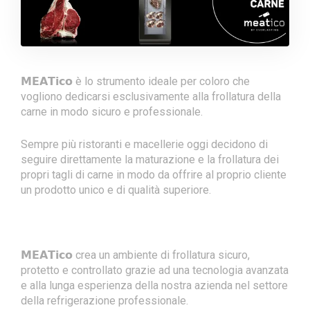
𝗠𝗘𝗔𝗧𝗶𝗰𝗼 è lo strumento ideale per coloro che
vogliono dedicarsi esclusivamente alla frollatura della
carne in modo sicuro e professionale.
Sempre più ristoranti e macellerie oggi decidono di
seguire direttamente la maturazione e la frollatura dei
propri tagli di carne in modo da offrire al proprio cliente
un prodotto unico e di qualità superiore.
𝗠𝗘𝗔𝗧𝗶𝗰𝗼 crea un ambiente di frollatura sicuro,
protetto e controllato grazie ad una tecnologia avanzata
e alla lunga esperienza della nostra azienda nel settore
della refrigerazione professionale.