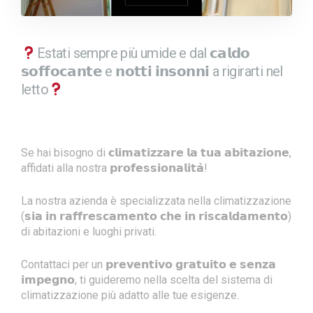
Estati sempre più umide e dal 𝗰𝗮𝗹𝗱𝗼
𝘀𝗼𝗳𝗳𝗼𝗰𝗮𝗻𝘁𝗲 e 𝗻𝗼𝘁𝘁𝗶 𝗶𝗻𝘀𝗼𝗻𝗻𝗶 a rigirarti nel
letto
Se hai bisogno di 𝗰𝗹𝗶𝗺𝗮𝘁𝗶𝘇𝘇𝗮𝗿𝗲 𝗹𝗮 𝘁𝘂𝗮 𝗮𝗯𝗶𝘁𝗮𝘇𝗶𝗼𝗻𝗲,
affidati alla nostra 𝗽𝗿𝗼𝗳𝗲𝘀𝘀𝗶𝗼𝗻𝗮𝗹𝗶𝘁𝗮̀!
La nostra azienda è specializzata nella climatizzazione
(𝘀𝗶𝗮 𝗶𝗻 𝗿𝗮𝗳𝗳𝗿𝗲𝘀𝗰𝗮𝗺𝗲𝗻𝘁𝗼 𝗰𝗵𝗲 𝗶𝗻 𝗿𝗶𝘀𝗰𝗮𝗹𝗱𝗮𝗺𝗲𝗻𝘁𝗼)
di abitazioni e luoghi privati.
Contattaci per un 𝗽𝗿𝗲𝘃𝗲𝗻𝘁𝗶𝘃𝗼 𝗴𝗿𝗮𝘁𝘂𝗶𝘁𝗼 𝗲 𝘀𝗲𝗻𝘇𝗮
𝗶𝗺𝗽𝗲𝗴𝗻𝗼, ti guideremo nella scelta del sistema di
climatizzazione più adatto alle tue esigenze.