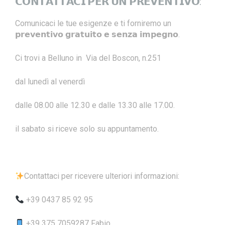
𝗖𝗢𝗡𝗧𝗔𝗧𝗧𝗔𝗖𝗜 𝗣𝗘𝗥 𝗨𝗡 𝗣𝗥𝗘𝗩𝗘𝗡𝗧𝗜𝗩𝗢:
Comunicaci le tue esigenze e ti forniremo un
𝗽𝗿𝗲𝘃𝗲𝗻𝘁𝗶𝘃𝗼 𝗴𝗿𝗮𝘁𝘂𝗶𝘁𝗼 𝗲 𝘀𝗲𝗻𝘇𝗮 𝗶𝗺𝗽𝗲𝗴𝗻𝗼.
Ci trovi a Belluno in Via del Boscon, n.251
dal lunedì al venerdì
dalle 08.00 alle 12.30 e dalle 13.30 alle 17.00.
il sabato si riceve solo su appuntamento.
Contattaci per ricevere ulteriori informazioni:
+39 0437 85 92 95
+39 375 7059287 Fabio