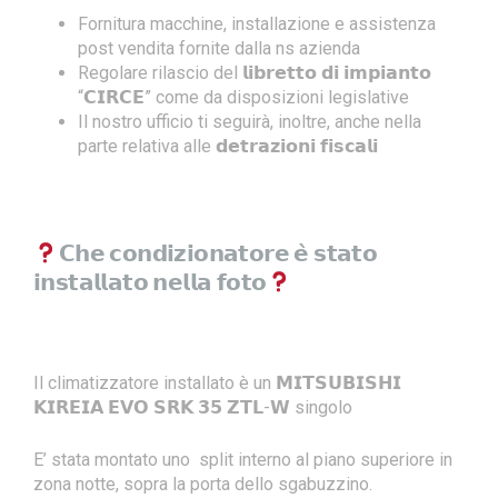
Fornitura macchine, installazione e assistenza
post vendita fornite dalla ns azienda
Regolare rilascio del 𝗹𝗶𝗯𝗿𝗲𝘁𝘁𝗼 𝗱𝗶 𝗶𝗺𝗽𝗶𝗮𝗻𝘁𝗼
“𝗖𝗜𝗥𝗖𝗘” come da disposizioni legislative
Il nostro ufficio ti seguirà, inoltre, anche nella
parte relativa alle 𝗱𝗲𝘁𝗿𝗮𝘇𝗶𝗼𝗻𝗶 𝗳𝗶𝘀𝗰𝗮𝗹𝗶
𝗖𝗵𝗲 𝗰𝗼𝗻𝗱𝗶𝘇𝗶𝗼𝗻𝗮𝘁𝗼𝗿𝗲 𝗲̀ 𝘀𝘁𝗮𝘁𝗼
𝗶𝗻𝘀𝘁𝗮𝗹𝗹𝗮𝘁𝗼 𝗻𝗲𝗹𝗹𝗮 𝗳𝗼𝘁𝗼
Il climatizzatore installato è un 𝗠𝗜𝗧𝗦𝗨𝗕𝗜𝗦𝗛𝗜
𝗞𝗜𝗥𝗘𝗜𝗔 𝗘𝗩𝗢 𝗦𝗥𝗞 𝟯𝟱 𝗭𝗧𝗟-𝗪
singolo
E’ stata montato uno split interno al piano superiore in
zona notte, sopra la porta dello sgabuzzino.