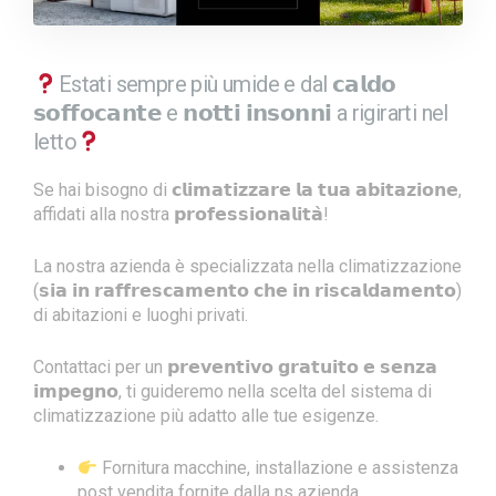
Estati sempre più umide e dal 𝗰𝗮𝗹𝗱𝗼
𝘀𝗼𝗳𝗳𝗼𝗰𝗮𝗻𝘁𝗲 e 𝗻𝗼𝘁𝘁𝗶 𝗶𝗻𝘀𝗼𝗻𝗻𝗶 a rigirarti nel
letto
Se hai bisogno di 𝗰𝗹𝗶𝗺𝗮𝘁𝗶𝘇𝘇𝗮𝗿𝗲 𝗹𝗮 𝘁𝘂𝗮 𝗮𝗯𝗶𝘁𝗮𝘇𝗶𝗼𝗻𝗲,
affidati alla nostra 𝗽𝗿𝗼𝗳𝗲𝘀𝘀𝗶𝗼𝗻𝗮𝗹𝗶𝘁𝗮̀!
La nostra azienda è specializzata nella climatizzazione
(𝘀𝗶𝗮 𝗶𝗻 𝗿𝗮𝗳𝗳𝗿𝗲𝘀𝗰𝗮𝗺𝗲𝗻𝘁𝗼 𝗰𝗵𝗲 𝗶𝗻 𝗿𝗶𝘀𝗰𝗮𝗹𝗱𝗮𝗺𝗲𝗻𝘁𝗼)
di abitazioni e luoghi privati.
Contattaci per un 𝗽𝗿𝗲𝘃𝗲𝗻𝘁𝗶𝘃𝗼 𝗴𝗿𝗮𝘁𝘂𝗶𝘁𝗼 𝗲 𝘀𝗲𝗻𝘇𝗮
𝗶𝗺𝗽𝗲𝗴𝗻𝗼, ti guideremo nella scelta del sistema di
climatizzazione più adatto alle tue esigenze.
Fornitura macchine, installazione e assistenza
post vendita fornite dalla ns azienda