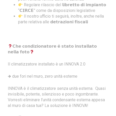
Regolare rilascio del 𝗹𝗶𝗯𝗿𝗲𝘁𝘁𝗼 𝗱𝗶 𝗶𝗺𝗽𝗶𝗮𝗻𝘁𝗼
“𝗖𝗜𝗥𝗖𝗘” come da disposizioni legislative
Il nostro ufficio ti seguirà, inoltre, anche nella
parte relativa alle 𝗱𝗲𝘁𝗿𝗮𝘇𝗶𝗼𝗻𝗶 𝗳𝗶𝘀𝗰𝗮𝗹𝗶
𝗖𝗵𝗲 𝗰𝗼𝗻𝗱𝗶𝘇𝗶𝗼𝗻𝗮𝘁𝗼𝗿𝗲 𝗲̀ 𝘀𝘁𝗮𝘁𝗼 𝗶𝗻𝘀𝘁𝗮𝗹𝗹𝗮𝘁𝗼
𝗻𝗲𝗹𝗹𝗮 𝗳𝗼𝘁𝗼
Il climatizzatore installato è un INNOVA 2.0
🡺 due fori nel muro, zero unità esterne
INNOVA è il climatizzatore senza unità esterna. Quasi
invisibile, potente, silenzioso e poco ingombrante.
Vorresti eliminare l’unità condensante esterna appesa
al muro di casa tua? La soluzione è INNOVA!