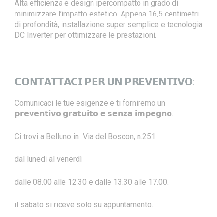
Alta efficienza e design ipercompatto in grado di
minimizzare l’impatto estetico. Appena 16,5 centimetri
di profondità, installazione super semplice e tecnologia
DC Inverter per ottimizzare le prestazioni.
𝗖𝗢𝗡𝗧𝗔𝗧𝗧𝗔𝗖𝗜 𝗣𝗘𝗥 𝗨𝗡 𝗣𝗥𝗘𝗩𝗘𝗡𝗧𝗜𝗩𝗢:
Comunicaci le tue esigenze e ti forniremo un
𝗽𝗿𝗲𝘃𝗲𝗻𝘁𝗶𝘃𝗼 𝗴𝗿𝗮𝘁𝘂𝗶𝘁𝗼 𝗲 𝘀𝗲𝗻𝘇𝗮 𝗶𝗺𝗽𝗲𝗴𝗻𝗼.
Ci trovi a Belluno in Via del Boscon, n.251
dal lunedì al venerdì
dalle 08.00 alle 12.30 e dalle 13.30 alle 17.00.
il sabato si riceve solo su appuntamento.